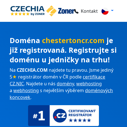
Kontakt
Doména
chestertoncr.com
je
již registrovaná. Registrujte si
doménu u jedničky na trhu!
Na
CZECHIA.COM
najdete tu pravou. Jsme jediný
5
★
registrátor domén v ČR podle
certifikace
CZ.NIC
. Najdete u nás
domény
,
webhosting
a
webhosting
s největším výběrem
doménových
koncovek
.