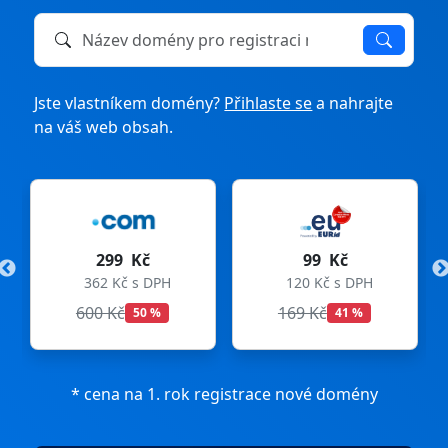
Název domény k registraci nebo převodu
Jste vlastníkem domény?
Přihlaste se
a nahrajte
na váš web obsah.
299 Kč
99 Kč
362 Kč s DPH
120 Kč s DPH
600 Kč
169 Kč
50 %
41 %
* cena na 1. rok registrace nové domény