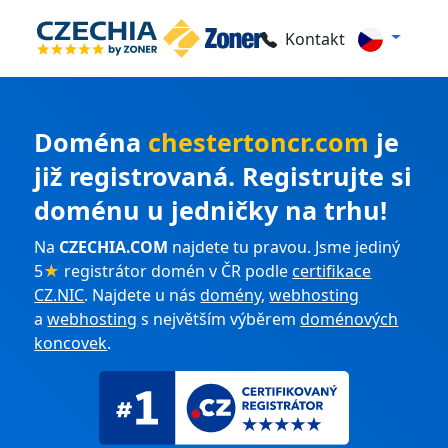
Kontakt
Doména
chestertoncr.com
je
již registrovaná. Registrujte si
doménu u jedničky na trhu!
Na
CZECHIA.COM
najdete tu pravou. Jsme jediný
5
★
registrátor domén v ČR podle
certifikace
CZ.NIC
. Najdete u nás
domény
,
webhosting
a
webhosting
s největším výběrem
doménových
koncovek
.