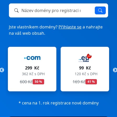
Název domény k registraci nebo převodu
Jste vlastníkem domény?
Přihlaste se
a nahrajte
na váš web obsah.
299 Kč
99 Kč
362 Kč s DPH
120 Kč s DPH
600 Kč
169 Kč
50 %
41 %
* cena na 1. rok registrace nové domény