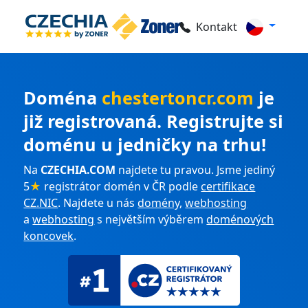
Kontakt
Doména
chestertoncr.com
je
již registrovaná. Registrujte si
doménu u jedničky na trhu!
Na
CZECHIA.COM
najdete tu pravou. Jsme jediný
5
★
registrátor domén v ČR podle
certifikace
CZ.NIC
. Najdete u nás
domény
,
webhosting
a
webhosting
s největším výběrem
doménových
koncovek
.