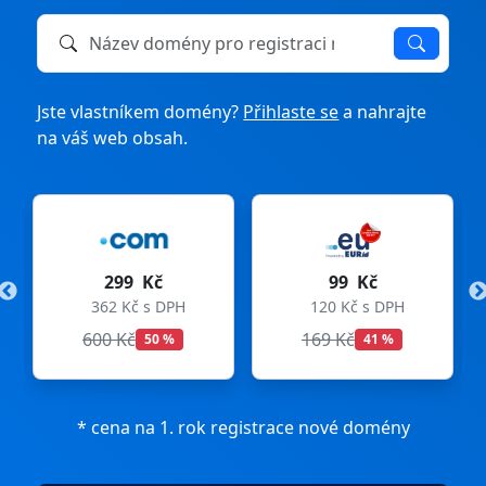
Název domény k registraci nebo převodu
Jste vlastníkem domény?
Přihlaste se
a nahrajte
na váš web obsah.
299 Kč
99 Kč
362 Kč s DPH
120 Kč s DPH
600 Kč
169 Kč
50 %
41 %
* cena na 1. rok registrace nové domény